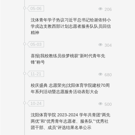
05-06
206
沈体青年学子热议习近平总书记给谢依特小
学戍边支教西部计划志愿者服务队队员回信
精神
05-03
304
喜报|我校教练员徐梦桃获“新时代青年先
锋”称号
11-21
680
校庆盛典 志愿荣光|沈阳体育学院建校70周
年系列活动暨志愿服务活动表彰大会
10-24
500
沈阳体育学院 2023-2024 学年共青团“两先
两优”和“优秀青年志愿者、服务队”“优秀社
团干部、成员”评选结果名单公示