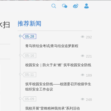
推荐新闻
冰扫
05-28
292
青马班结业考试|青马结业追梦新程
05-16
221
校园安全｜防火于未“燃” 筑牢校园安全防线
05-11
189
筑牢校园安全防线——校团委召开校级学生
组织安全工作会议
05-09
248
我校开展“雷锋精神我传承”系列活动