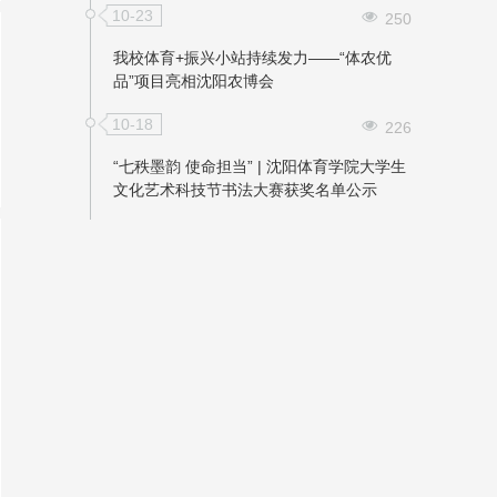
10-23
250
我校体育+振兴小站持续发力——“体农优
品”项目亮相沈阳农博会
10-18
226
“七秩墨韵 使命担当” | 沈阳体育学院大学生
文化艺术科技节书法大赛获奖名单公示