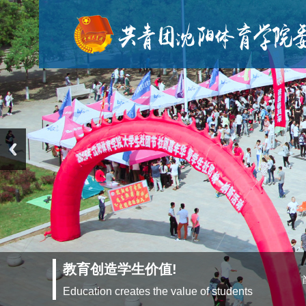
教育创造学生价值!
部门介绍
主题团会
文化艺术科技节
学生会
沈体夜读
寒暑期社会实践
青年媒体中心
组织架构
基层团训
青年说
社团节
青年志愿者活动
大学生社团管理部
校园活动
Education creates the value of students