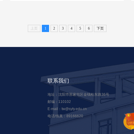
上页
1
2
3
4
5
6
下页
联系我们
地址：沈阳市苏家屯区金钱松东路36号
邮编：110102
E-mail：tw@syty.edu.cn
电话/传真：89166620