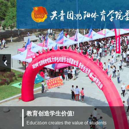
教育创造学生价值!
部门介绍
主题团会
文化艺术科技节
学生会
沈体夜读
寒暑期社会实践
青年媒体中心
组织架构
基层团训
青年说
社团节
青年志愿者活动
大学生社团管理部
校园活动
Education creates the value of students