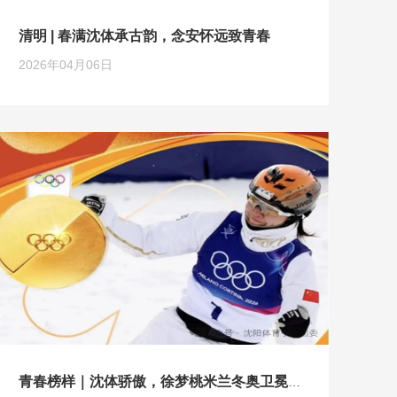
清明 | 春满沈体承古韵，念安怀远致青春
2026年04月06日
青春榜样｜沈体骄傲，徐梦桃米兰冬奥卫冕！以青春奋斗诠释沈体精神！