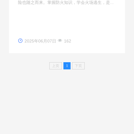
险也随之而来。掌握防火知识，学会火场逃生，是...
学生
青年
2025年06月07日
162
社会
上页
1
下页
规章
新闻