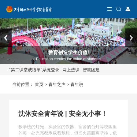
教育创造学生价值!
部门介绍
主题团会
文化艺术科技节
学生会
沈体夜读
寒暑期社会实践
青年媒体中心
组织架构
基层团训
青年说
社团节
青年志愿者活动
大学生社团管理部
校园活动
首
Education creates the value of students
“第二课堂成绩单”系统登录
网上选课
智慧团建
部门
当前位置：
首页
>
青年之声
>
青年说
团学
沈体安全青年说 | 安全无小事！
教学楼的灯光、实验室的仪器、宿舍的台灯等校园里
校园
的每一处光亮都承载着梦想，但当火苗脱离掌控，危