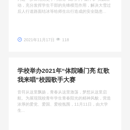
动，充分发挥学生干部的先锋模范作用，解决大雪过
后人行道路面结冰等给师生出行造成的安全隐患...
学生
青年
2021年11月17日
118
社会
学校举办2021年“体院嗓门亮 红歌
我来唱”校园歌手大赛
规章
音符从这里飘扬，青春从这里激荡，梦想从这里启
航。为展现我校青年学生青春阳光的精神风貌，营造
浓厚的爱党、爱国、爱校氛围，11月11日，由大学
新闻
生...