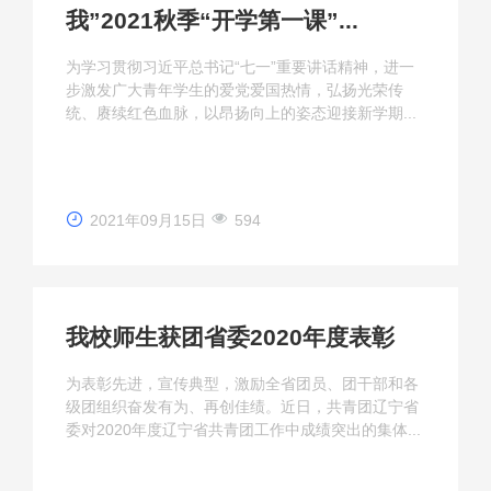
我”2021秋季“开学第一课”...
为学习贯彻习近平总书记“七一”重要讲话精神，进一
步激发广大青年学生的爱党爱国热情，弘扬光荣传
统、赓续红色血脉，以昂扬向上的姿态迎接新学期...
2021年09月15日
594
我校师生获团省委2020年度表彰
为表彰先进，宣传典型，激励全省团员、团干部和各
级团组织奋发有为、再创佳绩。近日，共青团辽宁省
委对2020年度辽宁省共青团工作中成绩突出的集体...