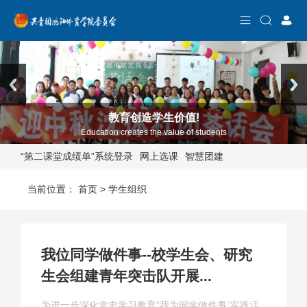
教育创造学生价值!
部门介绍
主题团会
文化艺术科技节
学生会
沈体夜读
寒暑期社会实践
青年媒体中心
组织架构
基层团训
青年说
社团节
青年志愿者活动
大学生社团管理部
校园活动
首
Education creates the value of students
“第二课堂成绩单”系统登录
网上选课
智慧团建
部门
当前位置：
首页
>
学生组织
团学
我位同学做件事--校学生会、研究
生会组建青年突击队开展...
校园
为进一步深化党史学习教育“我为同学做件事”实践活